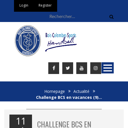
Login
Register
Homepage
Actualité
Challenge BCS en vacances (9)…
11
CHALLENGE BCS EN