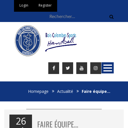
Login
Register
Homepage
Actualité
Faire équipe…
26
FAIRE ÉQUIPE…