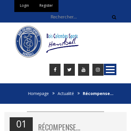
Login
Register
Homepage
Actualité
Récompense…
01
RÉCOMPENSE…