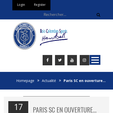
Login
Register
Homepage
Actualité
Paris SC en ouverture…
17
PARIS SC EN OUVERTURE…