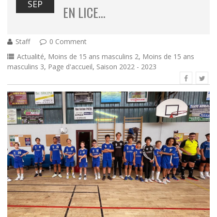
SEP
EN LICE…
Staff
0 Comment
Actualité
,
Moins de 15 ans masculins 2
,
Moins de 15 ans
masculins 3
,
Page d'accueil
,
Saison 2022 - 2023