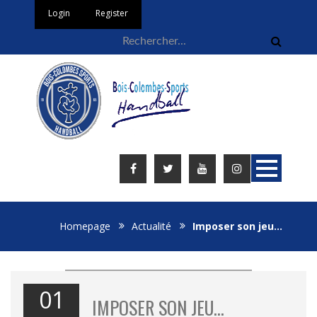
Login
Register
Homepage
Actualité
Imposer son jeu…
01
IMPOSER SON JEU…