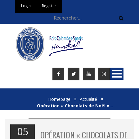
Login
Register
Homepage
Actualité
Opération « Chocolats de Noël »…
05
OPÉRATION « CHOCOLATS DE