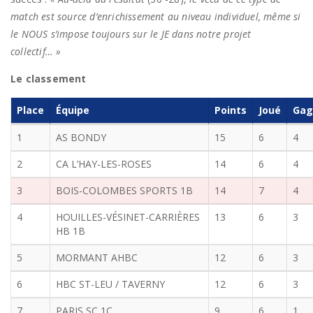
match est source d’enrichissement au niveau individuel, même si
le NOUS s’impose toujours sur le JE dans notre projet
collectif… »
Le classement
Place
Équipe
Points
Joué
Gag
1
AS BONDY
15
6
4
2
CA L’HAY-LES-ROSES
14
6
4
3
BOIS-COLOMBES SPORTS 1B
14
7
4
4
HOUILLES-VÉSINET-CARRIÈRES
13
6
3
HB 1B
5
MORMANT AHBC
12
6
3
6
HBC ST-LEU / TAVERNY
12
6
3
7
PARIS SC 1C
9
6
1