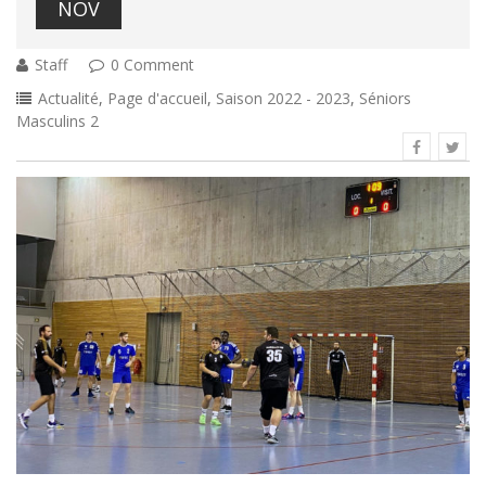
NOV
Staff
0 Comment
Actualité
,
Page d'accueil
,
Saison 2022 - 2023
,
Séniors
Masculins 2