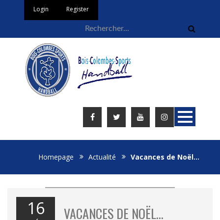
Login
Register
Homepage
Actualité
Vacances de Noël…
16
VACANCES DE NOËL…