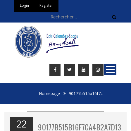
Login
Register
Homepage
90177b515b16f7c
22
90177B515B16F7CA4B2A7D13