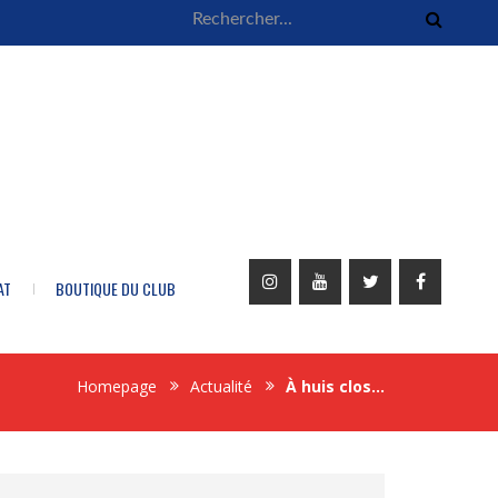
AT
BOUTIQUE DU CLUB
Homepage
Actualité
À huis clos…