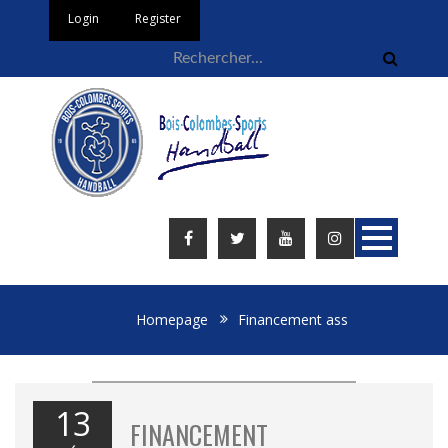
Login
Register
Homepage
Financement ass
13
FINANCEMENT