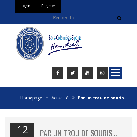
Login
Register
Homepage
Actualité
Par un trou de souris…
12
PAR UN TROU DE SOURIS…