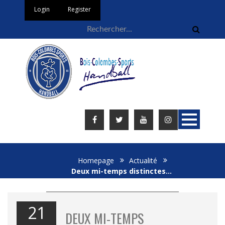
Login
Register
Homepage
Actualité
Deux mi-temps distinctes…
21
DEUX MI-TEMPS