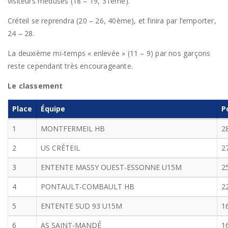
visiteurs médusés (18 – 19, 31ème).
Créteil se reprendra (20 – 26, 40ème), et finira par l’emporter,
24 – 28.
La deuxième mi-temps « enlevée » (11 – 9) par nos garçons
reste cependant très encourageante.
Le classement
Place
Équipe
P
1
MONTFERMEIL HB
2
2
US CRÉTEIL
2
3
ENTENTE MASSY OUEST-ESSONNE U15M
2
4
PONTAULT-COMBAULT HB
2
5
ENTENTE SUD 93 U15M
1
6
AS SAINT-MANDÉ
1