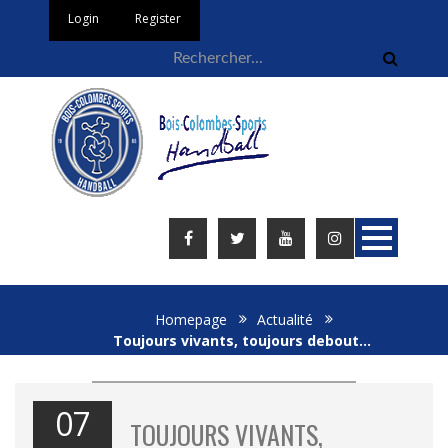
Login
Register
Homepage
Actualité
Toujours vivants, toujours debout…
07
TOUJOURS VIVANTS,