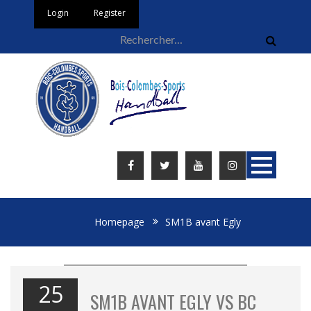
Login
Register
Homepage
SM1B avant Egly
25
SM1B AVANT EGLY VS BC