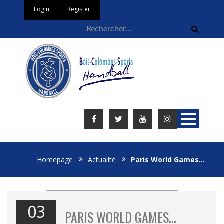
Login
Register
Homepage
Actualité
Paris World Games…
03
PARIS WORLD GAMES…