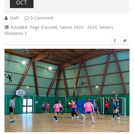
OCT
Staff
0 Comment
Actualité
,
Page d'accueil
,
Saison 2023 - 2024
,
Seniors
féminines 1