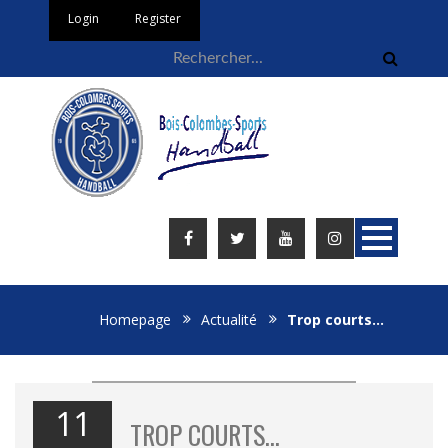
Login
Register
Homepage
Actualité
Trop courts…
11
TROP COURTS…