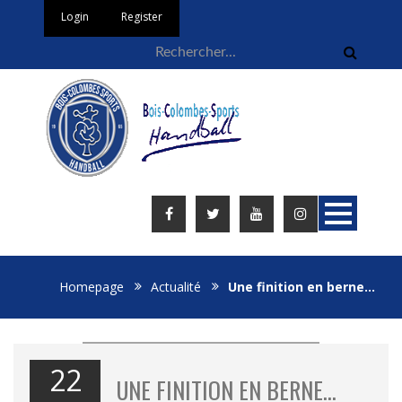
Login
Register
Homepage
Actualité
Une finition en berne…
22
UNE FINITION EN BERNE…