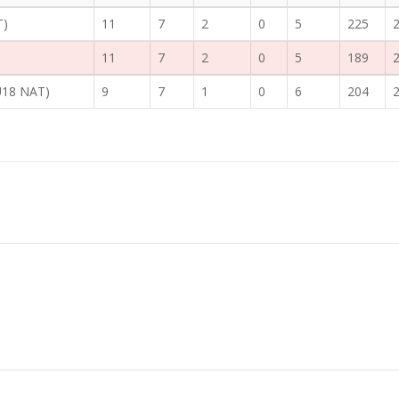
T)
11
7
2
0
5
225
11
7
2
0
5
189
U18 NAT)
9
7
1
0
6
204