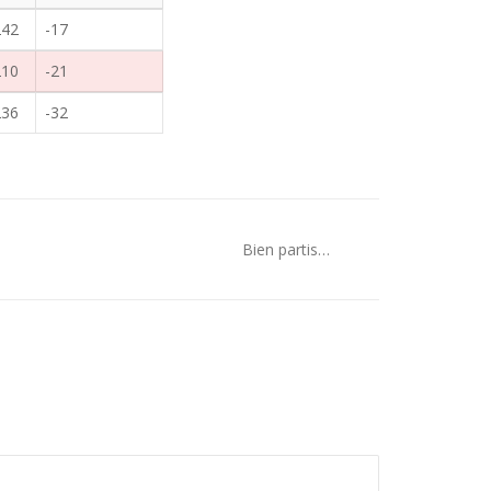
242
-17
210
-21
236
-32
Bien partis…