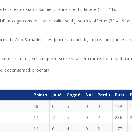
artenaires de Gabin Sannier prennent enfin la tête (12 – 11).
), nos garçons ont fait cavalier seul jusqu’à la 49ème (30 – 19, en 
res du Club Samarien, des joueurs au public, en passant par les entra
ières minutes, si bien que le score final sera moins lourd qu’il aurai
 le leader samedi prochain.
Points
Joué
Gagné
Nul
Perdu
But+
18
6
6
0
0
189
14
7
5
0
2
236
14
6
4
0
2
177