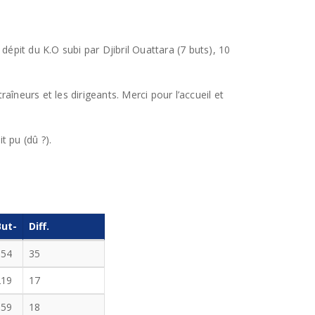
dépit du K.O subi par Djibril Ouattara (7 buts), 10
îneurs et les dirigeants. Merci pour l’accueil et
t pu (dû ?).
But-
Diff.
154
35
219
17
159
18