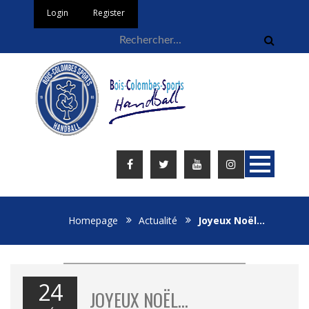
Login
Register
Homepage
Actualité
Joyeux Noël…
24
JOYEUX NOËL…