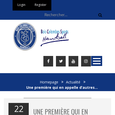
Login
Register
Homepage
Actualité
Une première qui en appelle d’autres…
22
UNE PREMIÈRE QUI EN