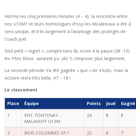
Hormis les cinq premières minutes (4 – 4), la rencontre entre
nos U13M1 et leurs homologues d’Issy-les-Moulineaux a été à
sens unique, et très largement à l’avantage des protégés de
Coach Joël.
Seul petit « regret », compte tenu du score à la pause (38 -13)
les P’tits Bleus auraient pu (dû ?) s’imposer plus largement.
La seconde période n’a été gagnée « que » de 4 buts, mais la
victoire reste très belle, 47 – 18 !
Le classement
Place
Équipe
Points
Joué
Gagné
1
ENT. FONTENAY-
24
8
8
MALAKOFF U13M
2
BOIS-COLOMBES SP.1
22
8
7