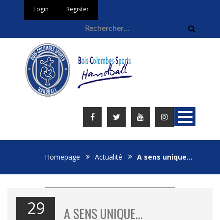
Login
Register
Homepage
Actualité
A sens unique…
29
A SENS UNIQUE…