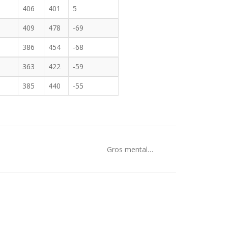
406
401
5
0
409
478
-69
1
386
454
-68
0
363
422
-59
0
385
440
-55
Gros mental…