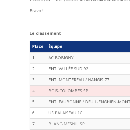
Bravo !
Le classement
Place
Équipe
1
AC BOBIGNY
2
ENT. VALLÉE SUD 92
3
ENT. MONTEREAU / NANGIS 77
4
BOIS-COLOMBES SP.
5
ENT. EAUBONNE / DEUIL-ENGHIEN-MO
6
US PALAISEAU 1C
7
BLANC-MESNIL SP.