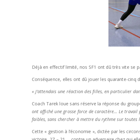
Déjà en effectif limité, nos SF1 ont dû très vite se p
Conséquence, elles ont dû jouer les quarante-cinq d
« J’attendais une réaction des filles, en particulier dan
Coach Tarek loue sans réserve la réponse du groupe
ont affiché une grosse force de caractère… Le travail 
faibles, sans chercher à mettre du rythme sur toutes 
Cette « gestion à l’économie », dictée par les circons
victoire, 27 – 21…, contre un adversaire chez qui elles