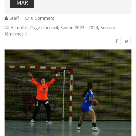
MAR
Staff
0 Comment
Actualité
,
Page d'accueil
,
Saison 2023 - 2024
,
Seniors
féminines 1