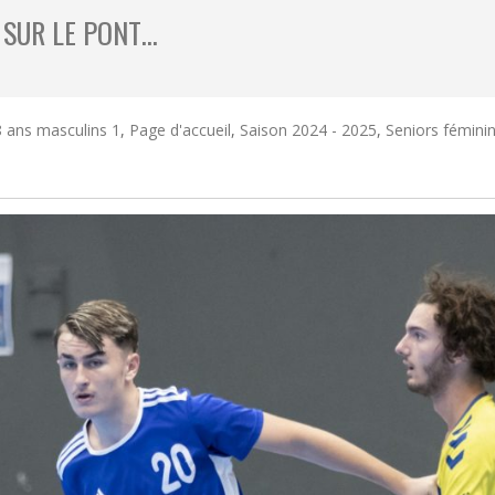
 SUR LE PONT…
 ans masculins 1
,
Page d'accueil
,
Saison 2024 - 2025
,
Seniors fémini