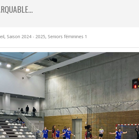
MARQUABLE…
eil
,
Saison 2024 - 2025
,
Seniors féminines 1