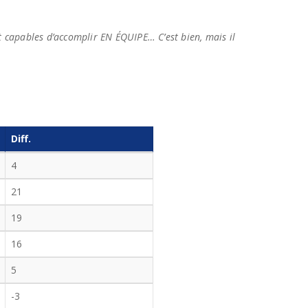
ent capables d’accomplir EN ÉQUIPE… C’est bien, mais il
Diff.
4
21
19
16
5
-3