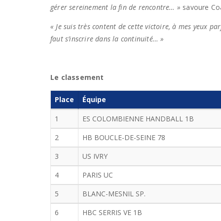
gérer sereinement la fin de rencontre… »
savoure Co
« Je suis très content de cette victoire, à mes yeux p
faut s’inscrire dans la continuité… »
Le classement
Place
Équipe
1
ES COLOMBIENNE HANDBALL 1B
2
HB BOUCLE-DE-SEINE 78
3
US IVRY
4
PARIS UC
5
BLANC-MESNIL SP.
6
HBC SERRIS VE 1B