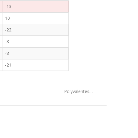
-13
10
-22
-8
-8
-21
Polyvalentes…