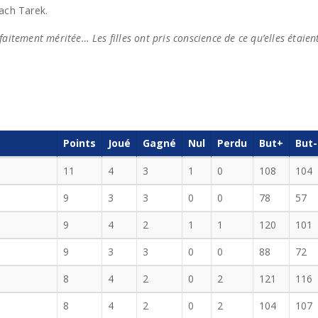
ach Tarek.
arfaitement méritée… Les filles ont pris conscience de ce qu’elles étai
Points
Joué
Gagné
Nul
Perdu
But+
But-
11
4
3
1
0
108
104
9
3
3
0
0
78
57
9
4
2
1
1
120
101
9
3
3
0
0
88
72
8
4
2
0
2
121
116
8
4
2
0
2
104
107