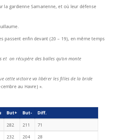
sur la gardienne Samarienne, et où leur défense
uillaume.
ttes passent enfin devant (20 – 19), en même temps
des et on récupère des balles qu’on monte
 cette victoire va libérer les filles de la bride
écembre au Havre) ».
u
But+
But-
Diff.
282
211
71
232
204
28