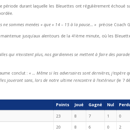
ère période durant laquelle les Bleuettes ont régulièrement échoué 
bordée.
nous ne sommes menées « que » 14 – 15 à la pause… »
précise Coach G
est maintenue jusqu’aux alentours de la 41ème minute, où les Bleue
valles qui n’existent plus, nos gardiennes se mettent à faire des para
laume conclut :
« … Même si les adversaires sont dernières, j’espère que
lles joueront sans, lors de notre ultime rencontre à l’extérieur
(le 7 d
Points
Joué
Gagné
Nul
Perd
23
8
7
1
0
20
8
6
0
2