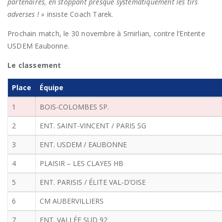
partenaires, en stoppant presque systématiquement les tirs
adverses ! »
insiste Coach Tarek.
Prochain match, le 30 novembre à Smirlian, contre l’Entente
USDEM Eaubonne.
Le classement
Place
Équipe
1
BOIS-COLOMBES SP.
2
ENT. SAINT-VINCENT / PARIS SG
3
ENT. USDEM / EAUBONNE
4
PLAISIR – LES CLAYES HB
5
ENT. PARISIS / ÉLITE VAL-D’OISE
6
CM AUBERVILLIERS
7
ENT. VALLÉE SUD 92