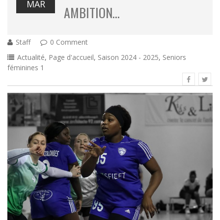
MAR
AMBITION…
Staff
0 Comment
Actualité
,
Page d'accueil
,
Saison 2024 - 2025
,
Seniors
féminines 1