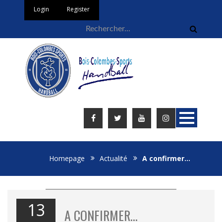
Login
Register
Homepage
Actualité
A confirmer…
13
A CONFIRMER…