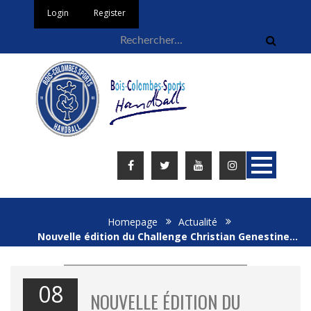
Login
Register
Homepage
Actualité
Nouvelle édition du Challenge Christian Genestine…
08
NOUVELLE ÉDITION DU