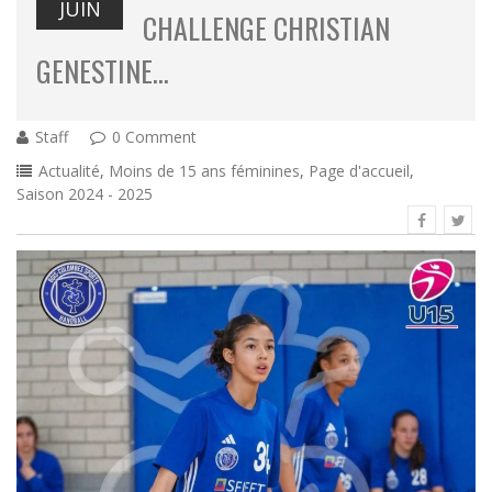
JUIN
CHALLENGE CHRISTIAN
GENESTINE…
Staff
0 Comment
Actualité
,
Moins de 15 ans féminines
,
Page d'accueil
,
Saison 2024 - 2025