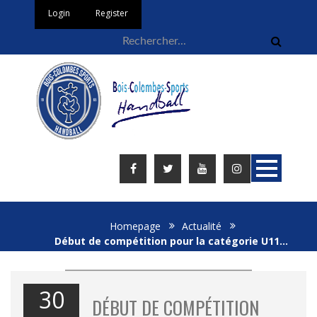
Login
Register
Homepage
Actualité
Début de compétition pour la catégorie U11…
30
DÉBUT DE COMPÉTITION