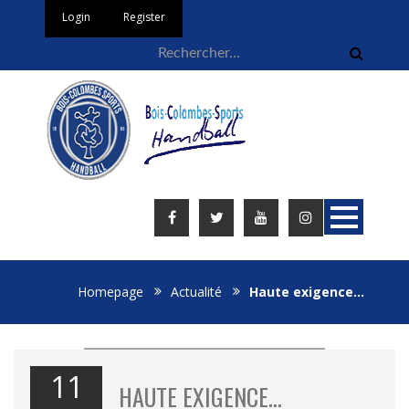
Login
Register
Homepage
Actualité
Haute exigence…
11
HAUTE EXIGENCE…