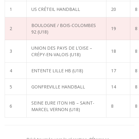
1
US CRÉTEIL HANDBALL
20
8
BOULOGNE / BOIS-COLOMBES
2
19
8
92 (U18)
UNION DES PAYS DE L’OISE –
3
18
8
CRÉPY-EN-VALOIS (U18)
4
ENTENTE LILLE HB (U18)
17
8
5
GONFREVILLE HANDBALL
14
8
SEINE EURE ITON HB – SAINT-
6
8
8
MARCEL VERNON (U18)