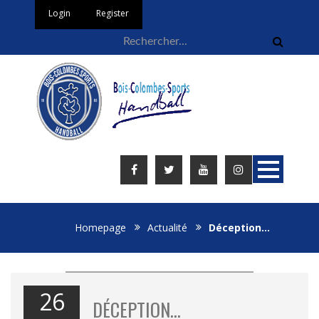
Login
Register
Homepage
Actualité
Déception…
26
DÉCEPTION…