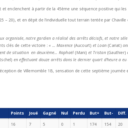
t et enclenchent à partir de la 45ème une séquence positive qui les
– 20), et en dépit de l’individuelle tout terrain tentée par Chaville
eux organisée, notre gardien a réalisé des arrêts décisifs, et notre sél
 clés de cette victoire :
« … Maxence
(Aucourt)
et Loan
(Cariat)
on
ement de situation en deuxième… Raphaël
(Mani)
et Tristan
(Gauthier)
tschel)
en effectuant douze arrêts dans le dernier quart d’heure a e
réception de Villemomble 1B, sensation de cette septième journée e
Points
Joué
Gagné
Nul
Perdu
But+
But-
Diff.
16
7
5
0
1
174
154
20