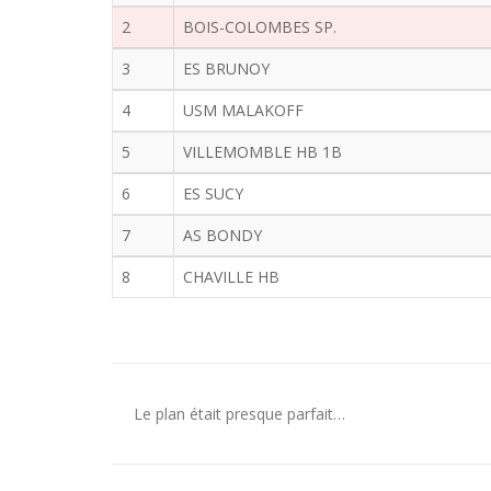
2
BOIS-COLOMBES SP.
3
ES BRUNOY
4
USM MALAKOFF
5
VILLEMOMBLE HB 1B
6
ES SUCY
7
AS BONDY
8
CHAVILLE HB
Le plan était presque parfait…