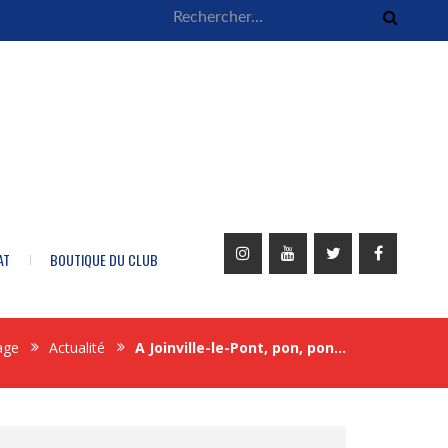
AT
BOUTIQUE DU CLUB
age
Actualité
A Joinville-le-Pont, pon, pon…