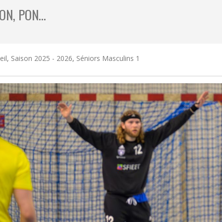
PON, PON…
eil
,
Saison 2025 - 2026
,
Séniors Masculins 1