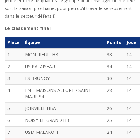
Jeune et riche de qualités, le groupe peut envisager un meilleur
sort la saison prochaine, pour peu qu’il travaille sérieusement
dans le secteur défensif.
Le classement final
Place
Équipe
Points
Joué
1
MONTREUIL HB
38
14
2
US PALAISEAU
34
14
3
ES BRUNOY
30
14
4
ENT. MAISONS-ALFORT / SAINT-
28
14
MAUR 94
5
JOINVILLE HBA
26
14
6
NOISY-LE-GRAND HB
25
14
7
USM MALAKOFF
24
14