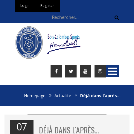
Login
Register
Homepage
Actualité
Déjà dans l’après…
07
DÉJÀ DANS L’APRÈS…