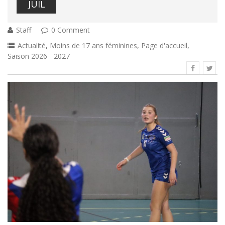
JUIL
Staff
0 Comment
Actualité
,
Moins de 17 ans féminines
,
Page d'accueil
,
Saison 2026 - 2027