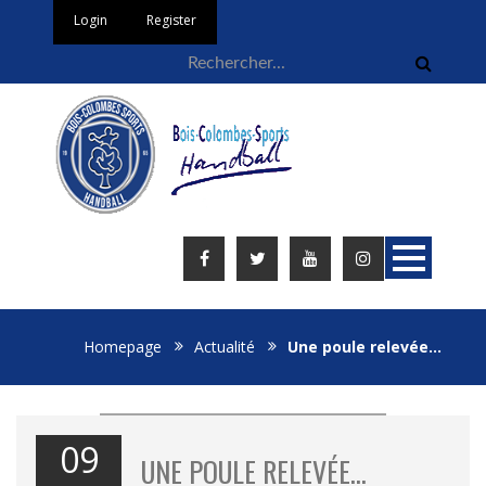
Login
Register
Homepage
Actualité
Une poule relevée…
09
UNE POULE RELEVÉE…