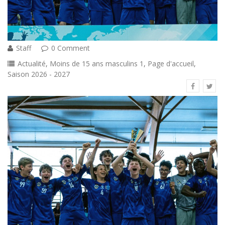
Staff
0 Comment
Actualité
,
Moins de 15 ans masculins 1
,
Page d'accueil
,
Saison 2026 - 2027