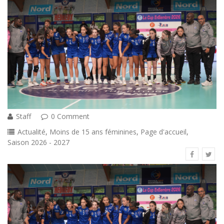
Staff
0 Comment
Actualité
,
Moins de 15 ans féminines
,
Page d'accueil
,
Saison 2026 - 2027