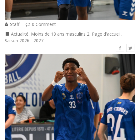
Staff
0 Comment
Actualité
,
Moins de 18 ans masculins 2
,
Page d'accueil
,
Saison 2026 - 2027