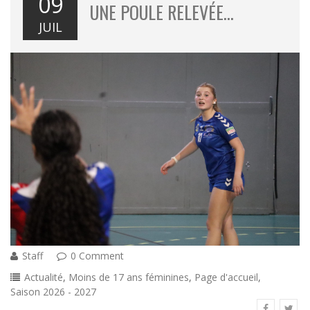
09
UNE POULE RELEVÉE…
JUIL
Staff
0 Comment
Actualité
,
Moins de 17 ans féminines
,
Page d'accueil
,
Saison 2026 - 2027