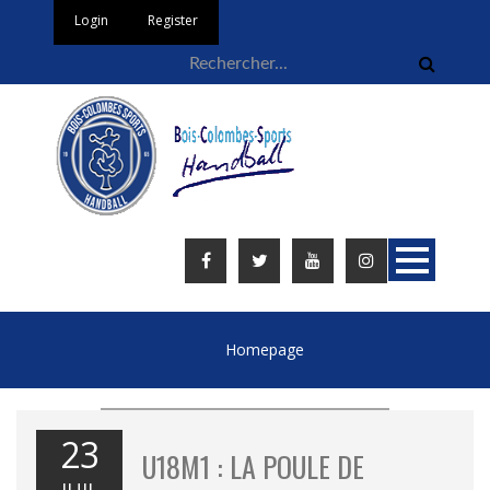
Login
Register
Homepage
23
U18M1 : LA POULE DE