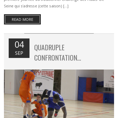
Seine qui s’adresse (cette saison) […]
READ MORE
04
QUADRUPLE
SEP
CONFRONTATION…