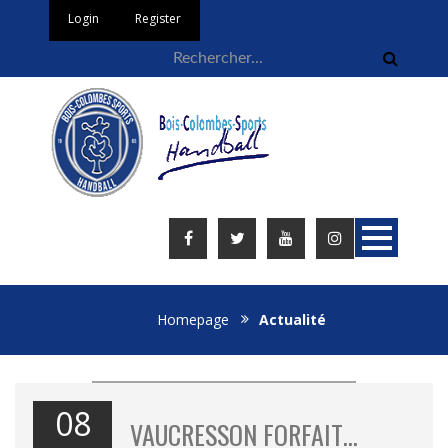
Login
Register
Homepage
Actualité
08
VAUCRESSON FORFAIT…