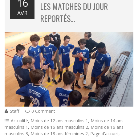
16
LES MATCHES DU JOUR
AVR
REPORTÉS…
Staff
0 Comment
Actualité
,
Moins de 12 ans masculins 1
,
Moins de 14 ans
masculins 1
,
Moins de 16 ans masculins 2
,
Moins de 16 ans
masculins 3
,
Moins de 18 ans féminines 2
,
Page d'accueil
,