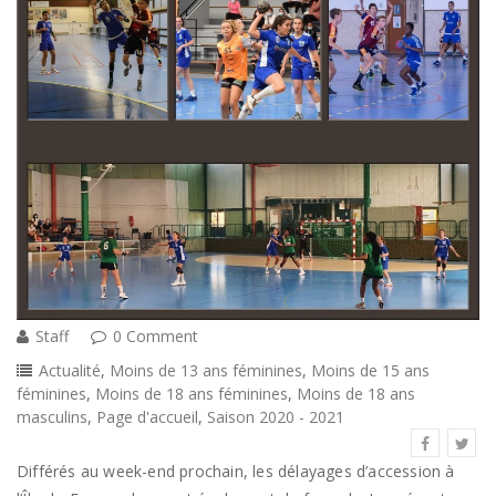
Staff
0 Comment
Actualité
,
Moins de 13 ans féminines
,
Moins de 15 ans
féminines
,
Moins de 18 ans féminines
,
Moins de 18 ans
masculins
,
Page d'accueil
,
Saison 2020 - 2021
Différés au week-end prochain, les délayages d’accession à