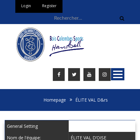
Login
Register
Homepage
ÉLITE VAL D&rs
General Setting
Nom de l'équipe:
ÉLITE VAL D’OISE