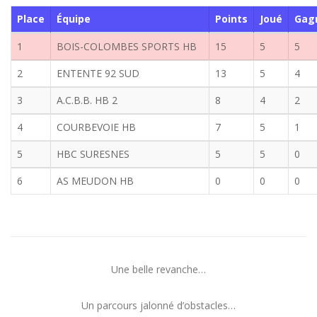
Place
Équipe
Points
Joué
Gag
1
BOIS-COLOMBES SPORTS HB
15
5
5
2
ENTENTE 92 SUD
13
5
4
3
A.C.B.B. HB 2
8
4
2
4
COURBEVOIE HB
7
5
1
5
HBC SURESNES
5
5
0
6
AS MEUDON HB
0
0
0
Une belle revanche…
Un parcours jalonné d’obstacles…