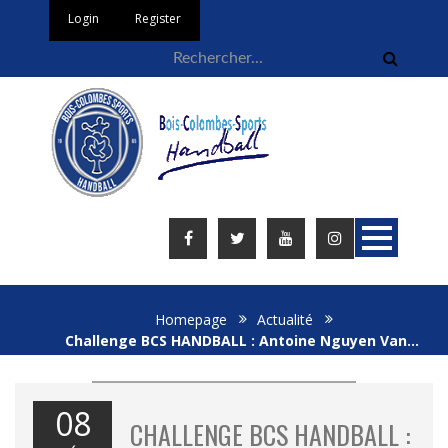
Login
Register
Homepage
Actualité
Challenge BCS HANDBALL : Antoine Nguyen Van…
08
CHALLENGE BCS HANDBALL :