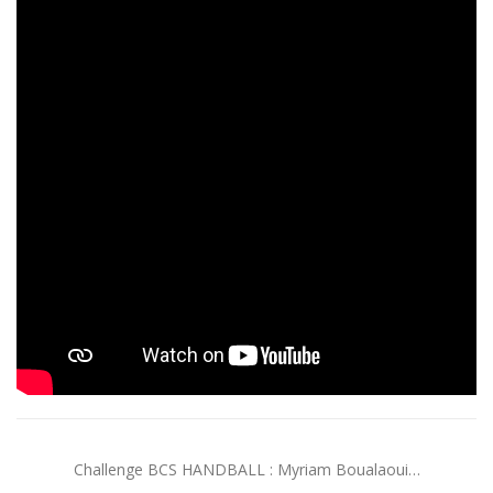
Challenge BCS HANDBALL : Myriam Boualaoui…