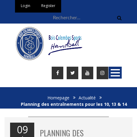
Login
Register
Homepage
Actualité
Planning des entraînements pour les 10, 13 & 14
février 2021…
09
PLANNING DES