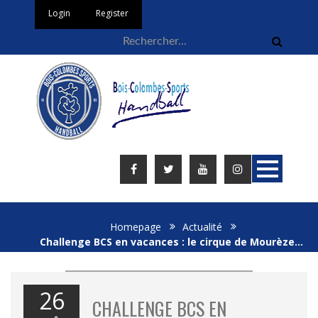
Login
Register
Homepage
Actualité
Challenge BCS en vacances : le cirque de Mourèze…
26
CHALLENGE BCS EN