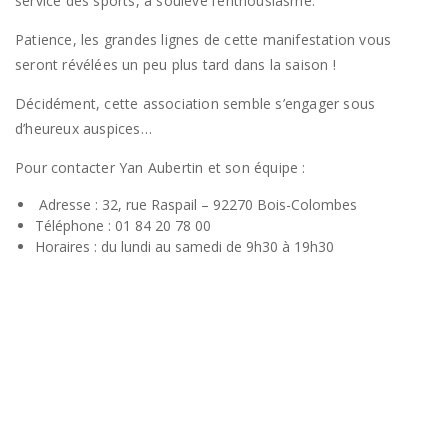
service des sports, a soulevé l’enthousiasme.
Patience, les grandes lignes de cette manifestation vous
seront révélées un peu plus tard dans la saison !
Décidément, cette association semble s’engager sous
d’heureux auspices…
Pour contacter Yan Aubertin et son équipe :
Adresse : 32, rue Raspail – 92270 Bois-Colombes
Téléphone : 01 84 20 78 00
Horaires : du lundi au samedi de 9h30 à 19h30