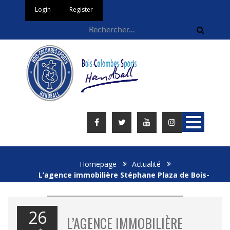
Login
Register
Homepage
Actualité
L’agence immobilière Stéphane Plaza de Bois-
Colombes, nouveau partenaire de notre section…
26
L’AGENCE IMMOBILIÈRE